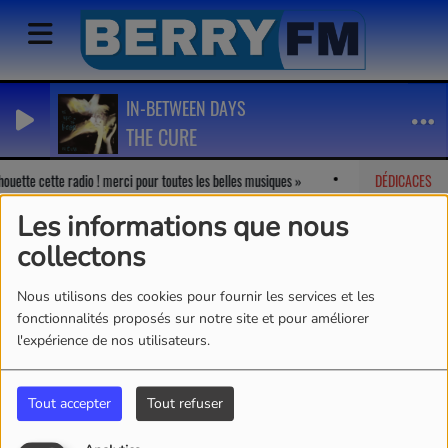
IN-BETWEEN DAYS
THE CURE
uette cette radio ! merci pour toutes les belles musiques
Marion
DÉDICACES
-
J'adore
Les informations que nous
collectons
Nous utilisons des cookies pour fournir les services et les
fonctionnalités proposés sur notre site et pour améliorer
l'expérience de nos utilisateurs.
Tout accepter
Tout refuser