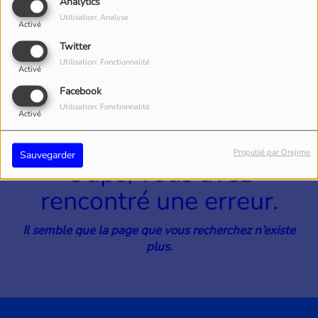
40
Analytics
Utilisation: Analyse
Activé
Twitter
Utilisation: Fonctionnalité
Activé
Facebook
Utilisation: Fonctionnalité
Activé
Propulsé par Orejime
Sauvegarder
Oups, vous avez
rencontré une erreur.
Il semble que la page que vous recherchez n’existe
plus.