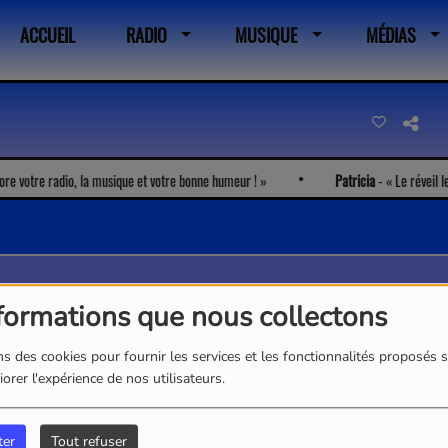
ACCUEIL
RADIO
MUSIQUE
MÉDIAS
 votre radio, la musique et votre bonne humeur !
Patricia
-
Le réveil le m
formations que nous collectons
s des cookies pour fournir les services et les fonctionnalités proposés s
orer l'expérience de nos utilisateurs.
ter
Tout refuser