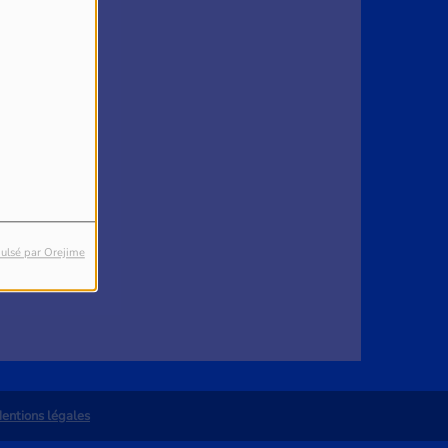
4
reur.
ulsé par Orejime
entions légales