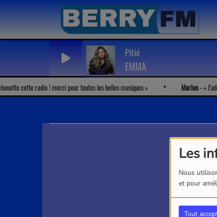
Pitié
EMMA
uette cette radio ! merci pour toutes les belles musiques
Marion
-
J'adore
Les in
Nous utilison
et pour améli
Tout accep