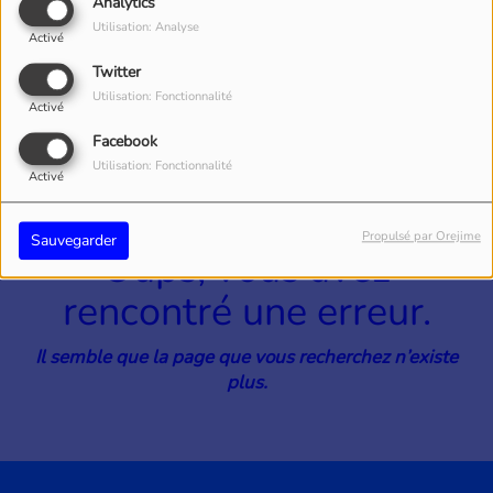
40
Analytics
Utilisation: Analyse
Activé
Twitter
Utilisation: Fonctionnalité
Activé
Facebook
Utilisation: Fonctionnalité
Activé
Propulsé par Orejime
Sauvegarder
Oups, vous avez
rencontré une erreur.
Il semble que la page que vous recherchez n’existe
plus.