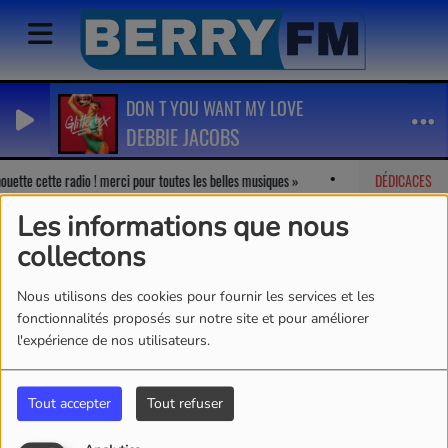
DON T YOU WANT MY LOVE
DEBBIE JACOBS
uette cette radio ! merci pour toutes les belles musiques
Marion
DÉDICACES
-
J'adore
Les informations que nous
collectons
Nous utilisons des cookies pour fournir les services et les
fonctionnalités proposés sur notre site et pour améliorer
l'expérience de nos utilisateurs.
Tout accepter
Tout refuser