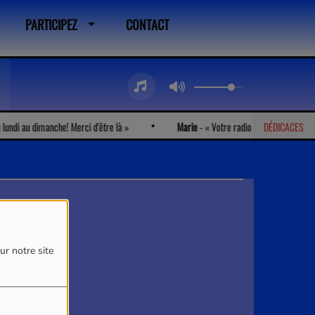
PARTICIPEZ
CONTACT
ndi au dimanche! Merci d'être là
Marie
-
Votre radio est très chouette !
DÉDICACES
ur notre site