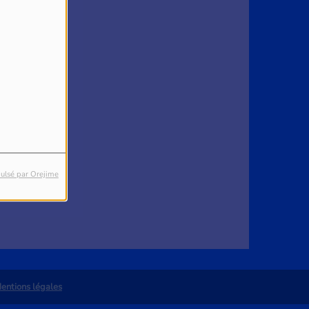
4
reur.
ulsé par Orejime
entions légales