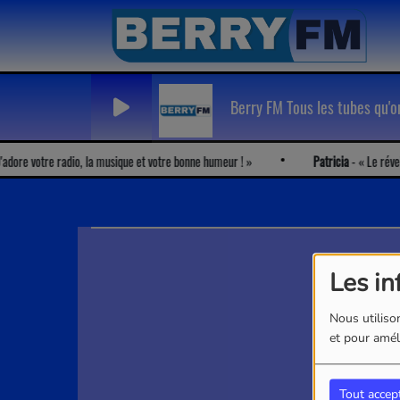
Berry FM Tous les tubes qu'
dore votre radio, la musique et votre bonne humeur !
Patricia
-
Le réveil 
Les in
Nous utilison
et pour améli
Tout accep