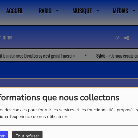
ACCUEIL
RADIO
MUSIQUE
MÉDIAS
on aime
le matin avec David Leroy c'est génial ! merci
Sylvie
-
Je vous écoute du lu
formations que nous collectons
s des cookies pour fournir les services et les fonctionnalités proposés s
orer l'expérience de nos utilisateurs.
ter
Tout refuser