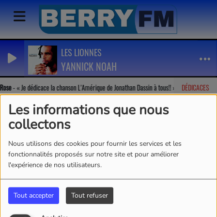
LES LIONNES
YANNICK NOAH
ose
-
Je dédicace la chanson L'Amérique de Jonathan Dassin à tous!!
DÉDICACES
Géra
Les informations que nous
collectons
Nous utilisons des cookies pour fournir les services et les
fonctionnalités proposés sur notre site et pour améliorer
l'expérience de nos utilisateurs.
Tout accepter
Tout refuser