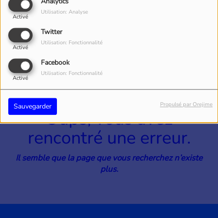
40
Analytics
Utilisation: Analyse
Activé
Twitter
Utilisation: Fonctionnalité
Activé
Facebook
Utilisation: Fonctionnalité
Activé
Propulsé par Orejime
Sauvegarder
Oups, vous avez
rencontré une erreur.
Il semble que la page que vous recherchez n’existe
plus.