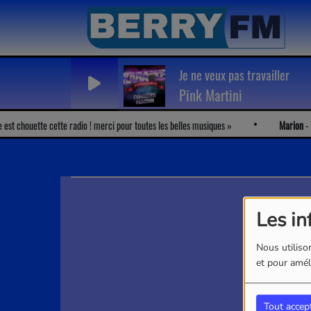
Je ne veux pas travailler
Pink Martini
t chouette cette radio ! merci pour toutes les belles musiques
Marion
-
J'
Les in
Nous utilison
et pour améli
Tout accep