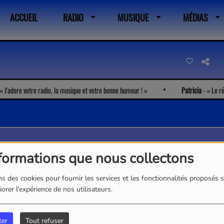
ACCUEIL
RADIO
MUSIQUE
MÉDIAS
adore votre radio, la musique et votre bonne humeur !
Patricia
-
Le réveil
formations que nous collectons
s des cookies pour fournir les services et les fonctionnalités proposés s
orer l'expérience de nos utilisateurs.
ter
Tout refuser