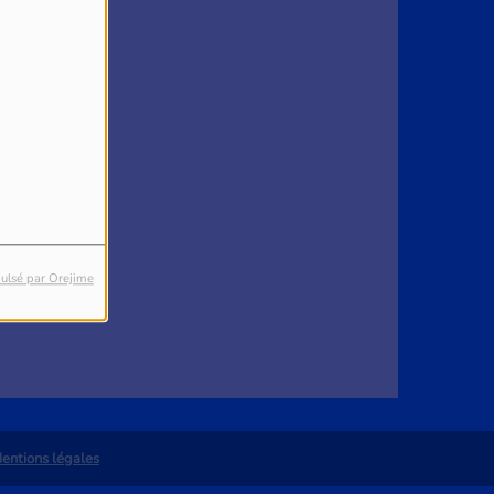
4
reur.
ulsé par Orejime
entions légales