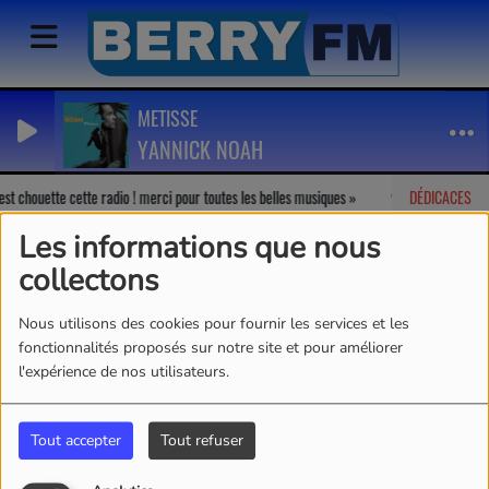
METISSE
YANNICK NOAH
st chouette cette radio ! merci pour toutes les belles musiques
DÉDICACES
Marion
-
J
Les informations que nous
collectons
Nous utilisons des cookies pour fournir les services et les
fonctionnalités proposés sur notre site et pour améliorer
l'expérience de nos utilisateurs.
Tout accepter
Tout refuser