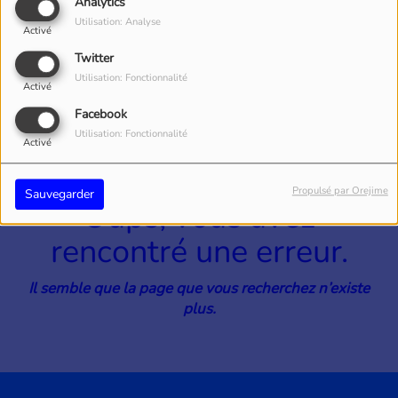
40
Analytics
Utilisation: Analyse
Activé
Twitter
Utilisation: Fonctionnalité
Activé
Facebook
Utilisation: Fonctionnalité
Activé
Propulsé par Orejime
Sauvegarder
Oups, vous avez
rencontré une erreur.
Il semble que la page que vous recherchez n’existe
plus.