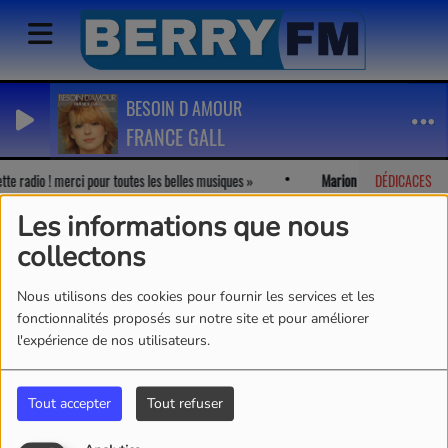
BESOIN D AMOUR
FRANCE GALL
tte radio ! merci pour toutes les belles musiques
Marion
-
J'adore votre r
DÉDICACES
Les informations que nous
collectons
Nous utilisons des cookies pour fournir les services et les
fonctionnalités proposés sur notre site et pour améliorer
l'expérience de nos utilisateurs.
Tout accepter
Tout refuser