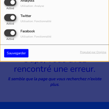
40
Analytics
Utilisation: Analyse
Activé
Twitter
Utilisation: Fonctionnalité
Activé
Facebook
Utilisation: Fonctionnalité
Activé
Propulsé par Orejime
Sauvegarder
Oups, vous avez
rencontré une erreur.
Il semble que la page que vous recherchez n’existe
plus.