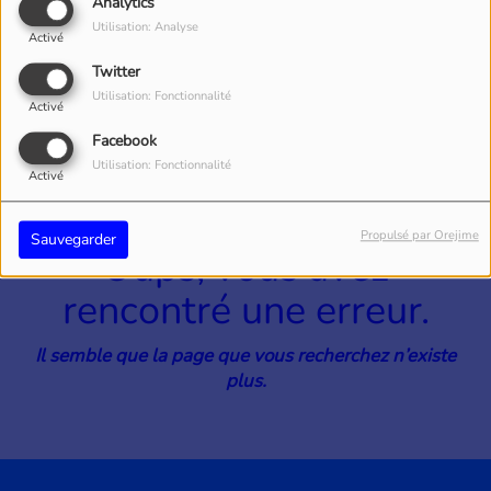
40
Analytics
Utilisation: Analyse
Activé
Twitter
Utilisation: Fonctionnalité
Activé
Facebook
Utilisation: Fonctionnalité
Activé
Propulsé par Orejime
Sauvegarder
Oups, vous avez
rencontré une erreur.
Il semble que la page que vous recherchez n’existe
plus.