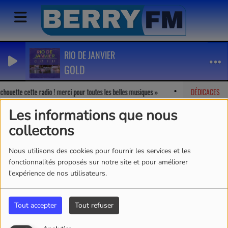
RIO DE JANVIER
GOLD
chouette cette radio ! merci pour toutes les belles musiques
Marion
DÉDICACES
-
J'ad
Les informations que nous
collectons
Nous utilisons des cookies pour fournir les services et les
fonctionnalités proposés sur notre site et pour améliorer
l'expérience de nos utilisateurs.
Tout accepter
Tout refuser