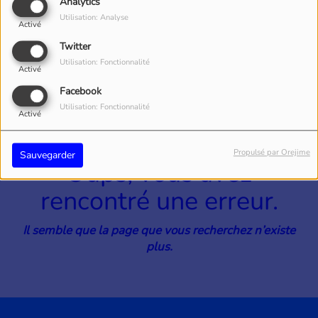
40
Analytics
Utilisation: Analyse
Activé
Twitter
Utilisation: Fonctionnalité
Activé
Facebook
Utilisation: Fonctionnalité
Activé
Propulsé par Orejime
Sauvegarder
Oups, vous avez
rencontré une erreur.
Il semble que la page que vous recherchez n’existe
plus.