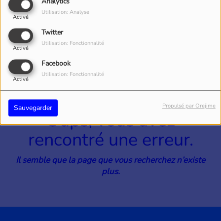
40
Analytics
Utilisation: Analyse
Activé
Twitter
Utilisation: Fonctionnalité
Activé
Facebook
Utilisation: Fonctionnalité
Activé
Propulsé par Orejime
Sauvegarder
Oups, vous avez
rencontré une erreur.
Il semble que la page que vous recherchez n’existe
plus.