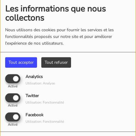
un mineur interpellé
Les informations que nous
collectons
Bourges : un homme
Nous utilisons des cookies pour fournir les services et les
poursuivi pour violences
fonctionnalités proposés sur notre site et pour améliorer
sur sa conjointe
l'expérience de nos utilisateurs.
Tout accepter
Tout refuser
Cogny : deux jeunes
femmes blessées dans
Analytics
un accident
Utilisation: Analyse
Activé
Twitter
Utilisation: Fonctionnalité
Des dessins mystérieux
Activé
Facebook
sur la cathédrale de
Utilisation: Fonctionnalité
Bourges : un homme
Activé
jugé et condamné