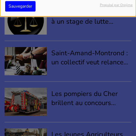
Propulsé par Orejime
Sauvegarder
Châteauroux : condamné
à un stage de lutte
contre les violences
conjugales
Saint-Amand-Montrond :
un collectif veut relancer
l’abattoir Berry Bocage
sous forme coopérative
Les pompiers du Cher
brillent au concours
national “Racontez votre
projet en 80 secondes”
Les Jeunes Agriculteurs