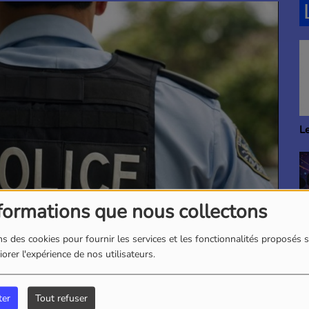
Le Chouette Réveil
L
formations que nous collectons
s des cookies pour fournir les services et les fonctionnalités proposés s
1
Party Club
orer l'expérience de nos utilisateurs.
ter
Tout refuser