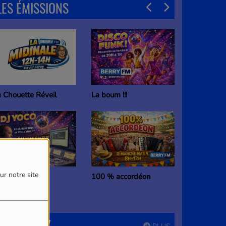
LES ÉMISSIONS
a boum !!!
La Radio Services
ur notre site
00 % accordéon
Le Chouette Réveil
PARTICIPEZ