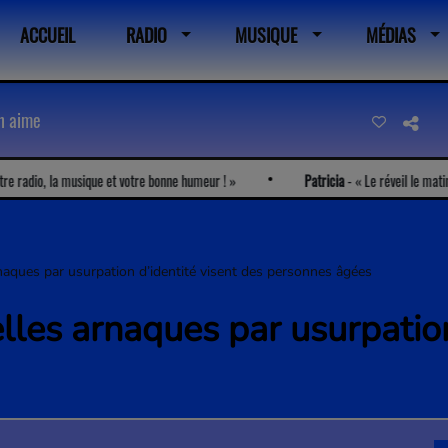
ACCUEIL
RADIO
MUSIQUE
MÉDIAS
on aime
 la musique et votre bonne humeur !
Patricia
-
Le réveil le matin avec Davi
naques par usurpation d’identité visent des personnes âgées
lles arnaques par usurpation