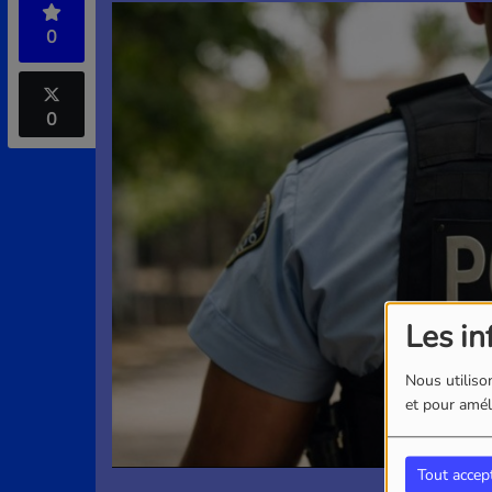
0
0
Les in
Nous utilison
et pour améli
Tout accep