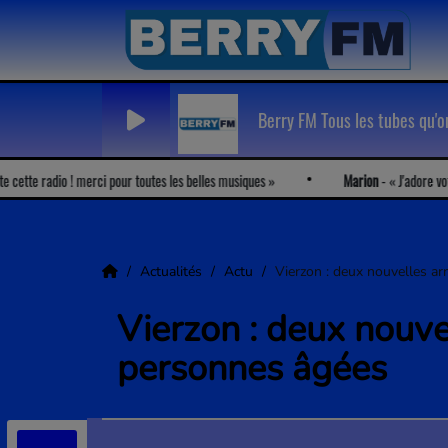
Berry FM Tous les tubes qu'
adio ! merci pour toutes les belles musiques
Marion
-
J'adore votre radio,
Actualités
Actu
Vierzon : deux nouvelles ar
Vierzon : deux nouve
personnes âgées