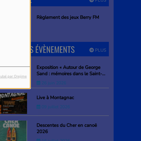
PLUS
Règlement des jeux Berry FM
PROCHAINS ÉVÈNEMENTS
PLUS
Exposition « Autour de George
Sand : mémoires dans le Saint-
ulsé par Orejime
Amandois »
26 juin 2026
Live à Montagnac
09 juillet 2026
Descentes du Cher en canoë
2026
16 juillet 2026